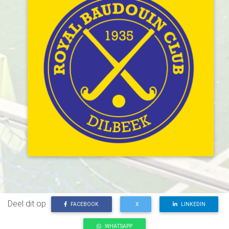
Deel dit op
FACEBOOK
X
LINKEDIN
WHATSAPP